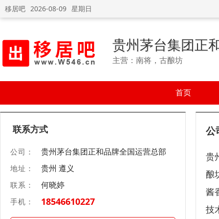
移居吧
2026-08-09
星期日
贵州茅台集团正
主营：南将，古酿坊
首页
联系方式
公
贵州茅台集团正和品牌全国运营总部
公司：
贵
贵州 遵义
地址：
酿
何晓婷
联系：
酱
18546610227
手机：
技